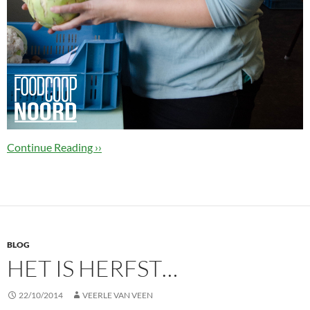
Continue Reading ››
BLOG
HET IS HERFST…
22/10/2014
VEERLE VAN VEEN