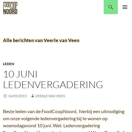
Zoeken
GA
Pri
NAAR
DE
me
INHOUD
Alle berichten van Veerle van Veen
LEDEN
10 JUNI
LEDENVERGADERING
16/05/2015
VEERLE VAN VEEN
Beste leden van de FoodCoopNoord, hierbij een uitnodiging
om onze volgende ledenvergadering bij te wonen op
woensdagavond 10 juni. Wat: Ledenvergadering