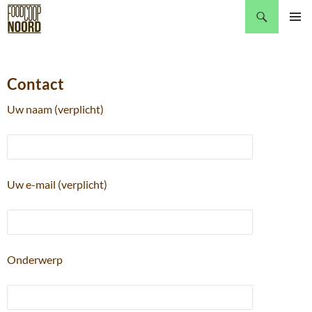
Zoeken
GA
Pri
NAAR
DE
me
INHOUD
Contact
Uw naam (verplicht)
Uw e-mail (verplicht)
Onderwerp