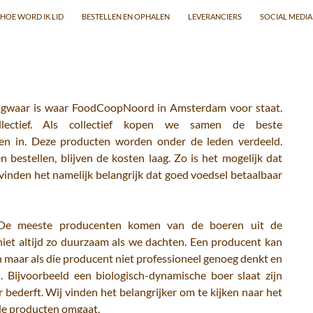
NHOUD
HOE WORD IK LID
BESTELLEN EN OPHALEN
LEVERANCIERS
SOCIAL MEDIA
droogwaar is waar FoodCoopNoord in Amsterdam voor staat.
lectief. Als collectief kopen we samen de beste
ten in. Deze producten worden onder de leden verdeeld.
bestellen, blijven de kosten laag. Zo is het mogelijk dat
vinden het namelijk belangrijk dat goed voedsel betaalbaar
h. De meeste producenten komen van de boeren uit de
niet altijd zo duurzaam als we dachten. Een producent kan
 maar als die producent niet professioneel genoeg denkt en
. Bijvoorbeeld een biologisch-dynamische boer slaat zijn
 bederft. Wij vinden het belangrijker om te kijken naar het
de producten omgaat.